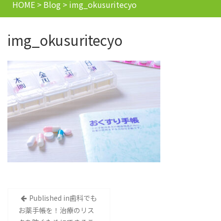
HOME
>
Blog
>
img_okusuritecyo
img_okusuritecyo
投
Published in
歯科でも
お薬手帳を！治療のリス
稿