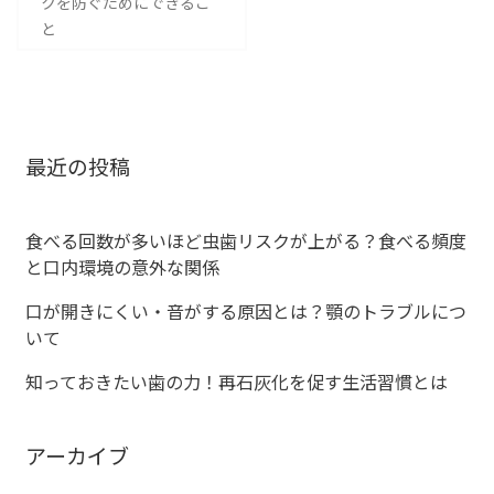
クを防ぐためにできるこ
と
ナ
ビ
ゲ
最近の投稿
ー
シ
食べる回数が多いほど虫歯リスクが上がる？食べる頻度
と口内環境の意外な関係
ョ
口が開きにくい・音がする原因とは？顎のトラブルにつ
ン
いて
知っておきたい歯の力！再石灰化を促す生活習慣とは
アーカイブ