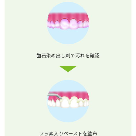
歯石染め出し剤で
汚れを確認
フッ素入り
ペーストを塗布