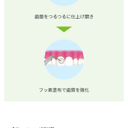
歯面をつるつるに
仕上げ磨き
フッ素塗布で
歯質を強化