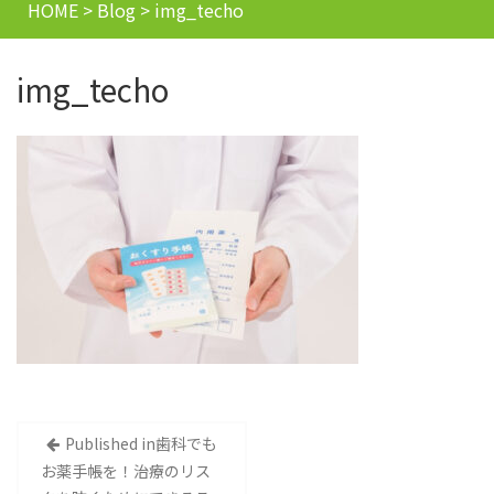
HOME
>
Blog
>
img_techo
img_techo
投
Published in
歯科でも
お薬手帳を！治療のリス
稿