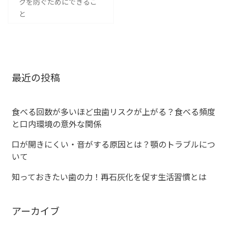
クを防ぐためにできるこ
と
ナ
ビ
ゲ
最近の投稿
ー
シ
食べる回数が多いほど虫歯リスクが上がる？食べる頻度
と口内環境の意外な関係
ョ
口が開きにくい・音がする原因とは？顎のトラブルにつ
ン
いて
知っておきたい歯の力！再石灰化を促す生活習慣とは
アーカイブ