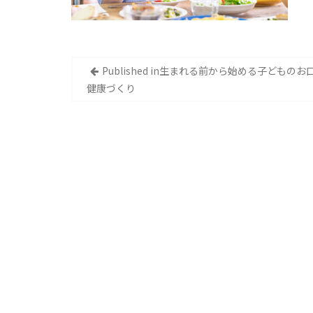
投
Published in
生まれる前から始める子どものお
健康づくり
稿
ナ
ビ
ゲ
ー