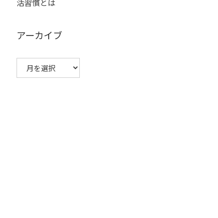
活習慣とは
アーカイブ
ア
ー
カ
イ
ブ