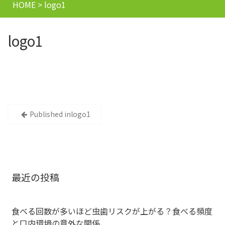
HOME
>
logo1
logo1
投
Published in
logo1
稿
ナ
ビ
最近の投稿
ゲ
食べる回数が多いほど虫歯リスクが上がる？食べる頻度
ー
と口内環境の意外な関係