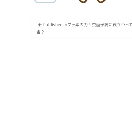
投
Published in
フッ素の力！虫歯予防に役立つっ
当？
稿
ナ
ビ
ゲ
ー
シ