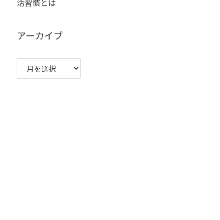
活習慣とは
アーカイブ
ア
ー
カ
イ
ブ