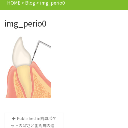
HOME
>
Blog
>
img_perio0
img_perio0
投
Published in
歯周ポケ
ットの深さと歯周病の進