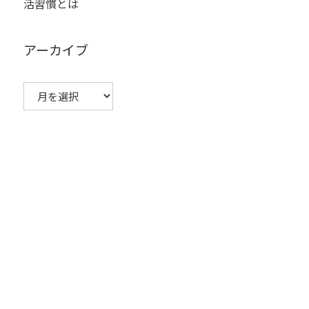
活習慣とは
アーカイブ
ア
ー
カ
イ
ブ