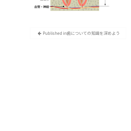
投
Published in
歯についての知識を深めよう
稿
ナ
ビ
ゲ
ー