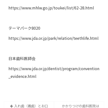
https://www.mhlw.go.jp/toukei/list/62-28.html
テーマパーク8020
https://www.jda.or.jp/park/relation/teethlife.html
日本歯科医師会
https://www.jda.or.jp/dentist/program/convention
_evidence.html
投
⼊れ⻭（義歯）とお口
かかりつけの⻭科医院は