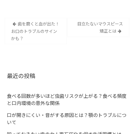
投
⻭を磨くと血が出た！
目立たないマウスピース
矯正とは
お口のトラブルのサイン
稿
かも？
ナ
ビ
ゲ
最近の投稿
ー
食べる回数が多いほど虫歯リスクが上がる？食べる頻度
シ
と口内環境の意外な関係
ョ
口が開きにくい・音がする原因とは？顎のトラブルにつ
いて
ン