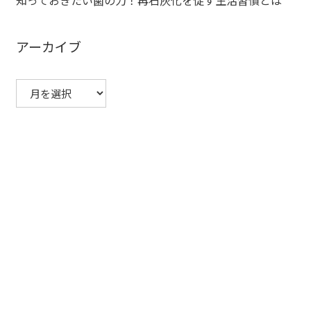
知っておきたい歯の力！再石灰化を促す生活習慣とは
アーカイブ
ア
ー
カ
イ
ブ