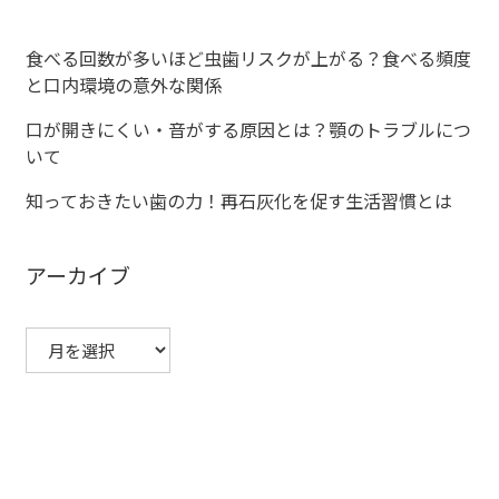
ゲ
ー
食べる回数が多いほど虫歯リスクが上がる？食べる頻度
と口内環境の意外な関係
シ
口が開きにくい・音がする原因とは？顎のトラブルにつ
ョ
いて
ン
知っておきたい歯の力！再石灰化を促す生活習慣とは
アーカイブ
ア
ー
カ
イ
ブ