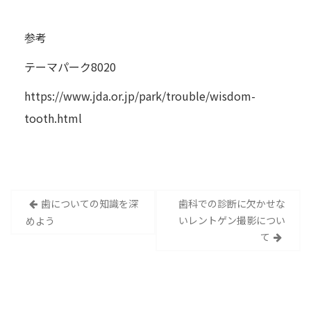
参考
テーマパーク8020
https://www.jda.or.jp/park/trouble/wisdom-
tooth.html
投
歯についての知識を深
歯科での診断に欠かせな
いレントゲン撮影につい
めよう
稿
て
ナ
ビ